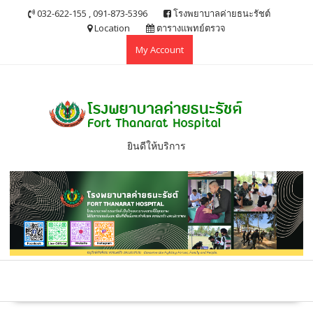
S
032-622-155 , 091-873-5396
โรงพยาบาลค่ายธนะรัชต์
k
Location
ตารางแพทย์ตรวจ
i
My Account
p
t
o
c
o
n
ยินดีให้บริการ
t
e
n
t