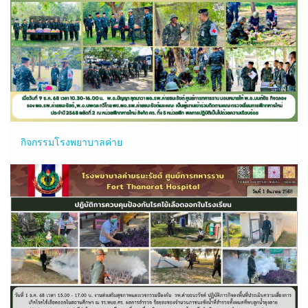
a
t
i
o
n
กิจกรรมโรงพยาบาลค่าย