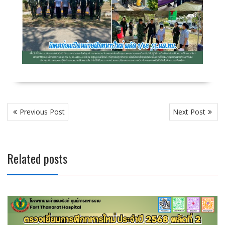
P
Previous Post
Next Post
o
s
t
Related posts
n
a
v
i
g